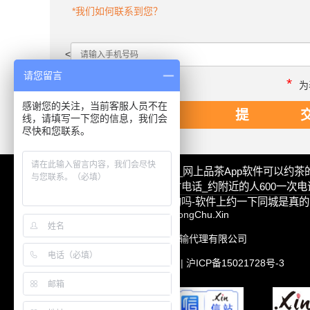
*我们如何联系到您？
<
请您留言
*
为
感谢您的关注，当前客服人员不在
线，请填写一下您的信息，我们会
尽快和您联系。
本地真实靠谱的品茶app_网上品茶app软件可以约茶
约附近大学生500元3小时电话_约附近的人600一次
13社区38元同城约是真的吗-软件上约一下同城是真的
Copyright @ 2013-2022 HongChu.Xin
版权所有：上海宏楚货物运输代理有限公司
HC Moving Transportation |
沪ICP备15021728号-3